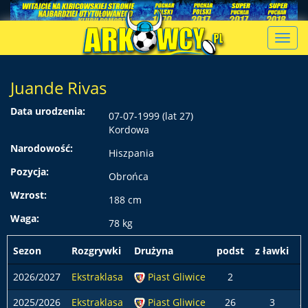
Toggl
navig
Juande Rivas
Data urodzenia:
07-07-1999 (lat 27)
Kordowa
Narodowość:
Hiszpania
Pozycja:
Obrońca
Wzrost:
188 cm
Waga:
78 kg
Sezon
Rozgrywki
Drużyna
podst
z ławki
2026/2027
Ekstraklasa
Piast Gliwice
2
2025/2026
Ekstraklasa
Piast Gliwice
26
3
2