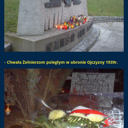
- Chwała Żołnierzom poległym w obronie Ojczyzny 1939r.