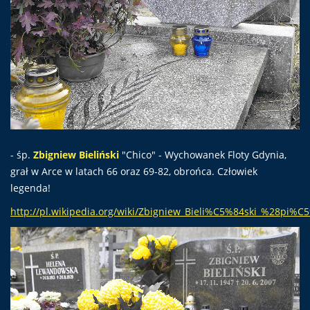
- śp.
Zbigniew Bieliński
"Chico" - Wychowanek Floty Gdynia,
grał w Arce w latach 66 oraz 69-82, obrońca. Człowiek
legenda!
http://pl.wikipedia.org/wiki/Zbigniew_Bieli%C5%84ski_%28pi%