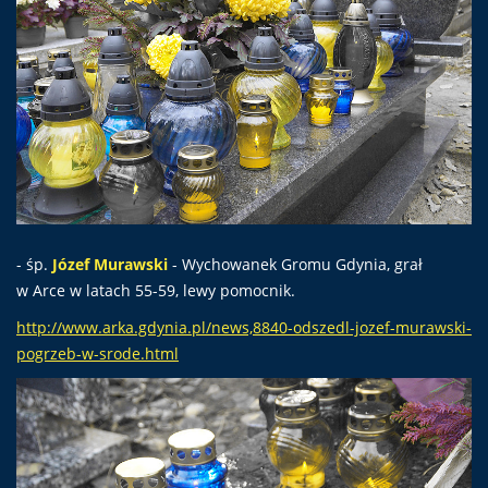
- śp.
Józef Murawski
- Wychowanek Gromu Gdynia, grał
w Arce w latach 55-59, lewy pomocnik.
http://www.arka.gdynia.pl/news,8840-odszedl-jozef-murawski-
pogrzeb-w-srode.html