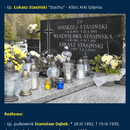
- śp.
Łukasz Stasiński
"Stachu" - Kibic Arki Gdynia.
Redłowo:
- śp. pułkownik
Stanisław Dąbek
, * 28.III.1892, † 19.IX.1939,