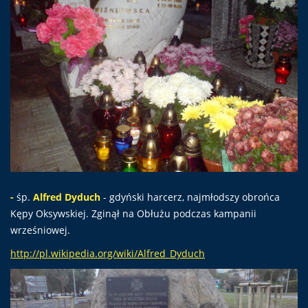
-
śp.
Alfred Dyduch
- gdyński harcerz, najmłodszy obrońca
Kępy Oksywskiej. Zginął na Obłużu podczas kampanii
wrześniowej.
http://pl.wikipedia.org/wiki/Alfred_Dyduch