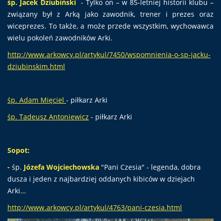
śp. Jacek Dziubiński
- Tylko on – w 85-letniej historii klubu –
związany był z Arką jako zawodnik, trener i prezes oraz
wiceprezes. To także, a może przede wszystkim, wychowawca
wielu pokoleń zawodników Arki.
http://www.arkowcy.pl/artykul/7450/wspomnienia-o-sp-jacku-
dziubinskim.html
śp. Adam Mięciel
- piłkarz Arki
śp. Tadeusz Antoniewicz
- piłkarz Arki
Sopot:
-
śp.
Józefa Wojciechowska
"Pani Czesia" - legenda, dobra
dusza i jeden z najbardziej oddanych kibiców w dziejach
Arki...
http://www.arkowcy.pl/artykul/4763/pani-czesia.html