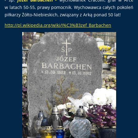
w latach 50-55, prawy pomocnik. Wychowawca całych pokoleń
piłkarzy Żółto-Niebieskich, związany z Arką ponad 50 lat!
http://pl.wikipedia.org/wiki/J%C3%B3zef_Barbachen