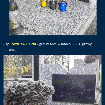
- śp.
Zdzisław Gaicki
- grał w Arce w latach 59-61, prawy
obrońca.