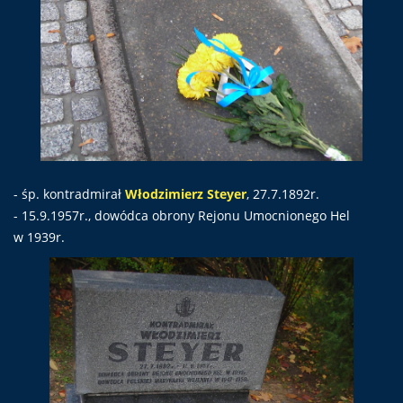
- śp. kontradmirał
Włodzimierz Steyer
, 27.7.1892r.
- 15.9.1957r., dowódca obrony Rejonu Umocnionego Hel
w 1939r.