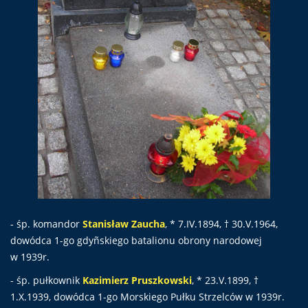
- śp. komandor
Stanisław Zaucha
, * 7.IV.1894, † 30.V.1964,
dowódca 1-go gdyñskiego batalionu obrony narodowej
w 1939r.
- śp. pułkownik
Kazimierz Pruszkowski
, * 23.V.1899, †
1.X.1939, dowódca 1-go Morskiego Pułku Strzelców w 1939r.