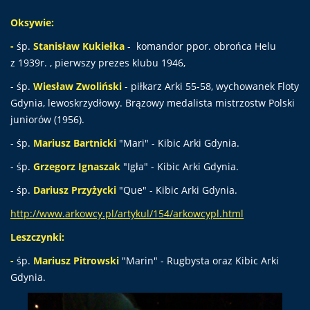
Oksywie:
-
śp.
Stanisław Kukiełka
- komandor ppor. obrońca Helu
z 1939r. , pierwszy prezes klubu 1946,
- śp.
Wiesław Zwoliński
- piłkarz Arki 55-58, wychowanek Floty
Gdynia, lewoskrzydłowy. Brązowy medalista mistrzostw Polski
juniorów (1956).
- śp.
Mariusz Bartnicki
"Mari" - Kibic Arki Gdynia.
- śp.
Grzegorz Ignaszak
"Igła" - Kibic Arki Gdynia.
- śp.
Dariusz Przy
życki
"Que" - Kibic Arki Gdynia.
http://www.arkowcy.pl/artykul/154/arkowcypl.html
Leszczynki:
-
śp.
Mariusz Pitrowski
"Marin" - Rugbysta oraz Kibic Arki
Gdynia.