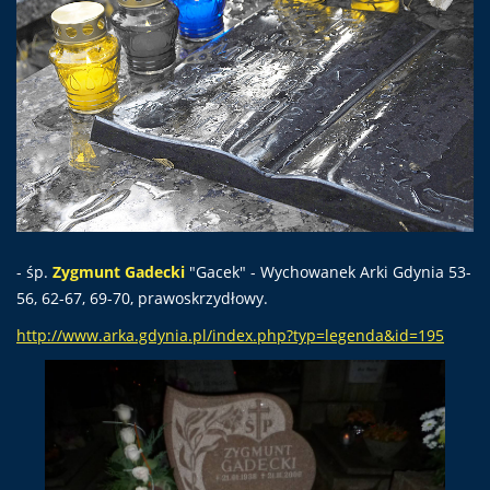
- śp.
Zygmunt Gadecki
"Gacek" - Wychowanek Arki Gdynia 53-
56, 62-67, 69-70, prawoskrzydłowy.
http://www.arka.gdynia.pl/index.php?typ=legenda&id=195