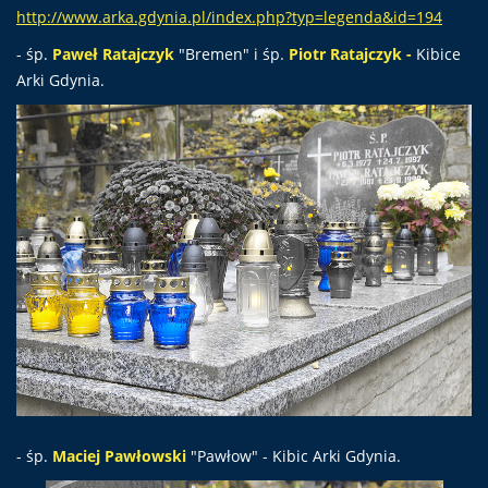
http://www.arka.gdynia.pl/index.php?typ=legenda&id=194
- śp.
Paweł
Ratajczyk
"Bremen" i śp.
Piotr Ratajczyk -
Kibice
Arki Gdynia.
- śp.
Maciej Pawłowski
"Pawłow" - Kibic Arki Gdynia.