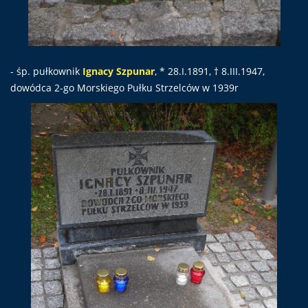
- śp. pułkownik
Ignacy Szpunar
, * 28.I.1891, † 8.III.1947,
dowódca 2-go Morskiego Pułku Strzelców w 1939r