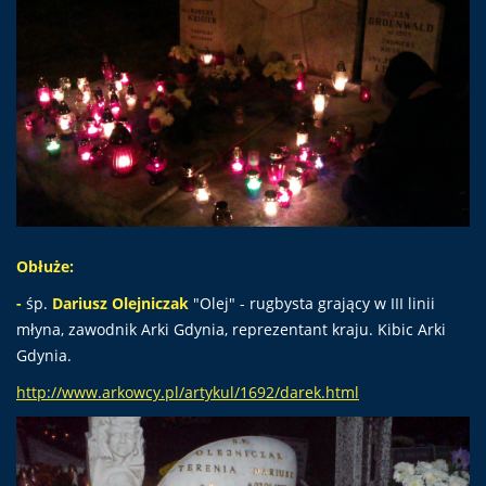
Obłuże:
-
śp.
Dariusz Olejniczak
"Olej" - rugbysta grający w III linii
młyna, zawodnik Arki Gdynia, reprezentant kraju. Kibic Arki
Gdynia.
http://www.arkowcy.pl/artykul/1692/darek.html