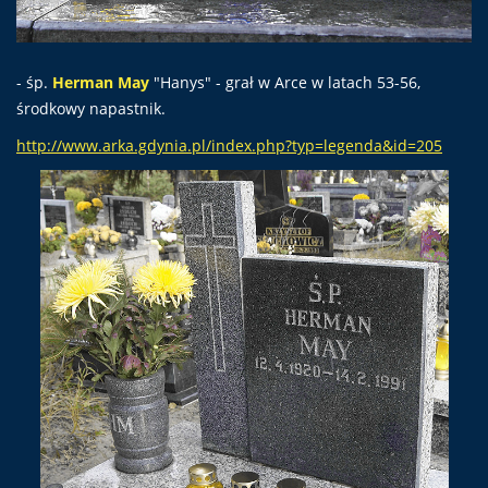
- śp.
Herman May
"Hanys" -
grał w Arce w latach 53-56,
środkowy napastnik.
http://www.arka.gdynia.pl/index.php?typ=legenda&id=205