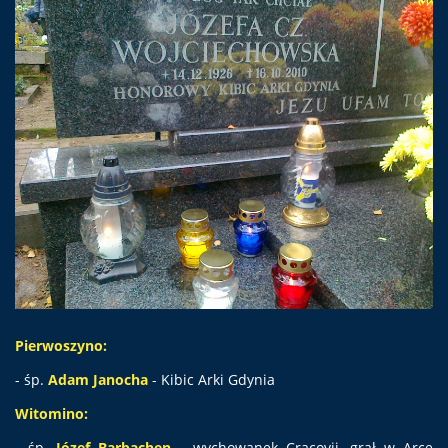
Pierwoszyno:
-
śp.
Adam Janocha
- Kibic Arki Gdynia
Witomino:
- śp.
Józef Barbachen -
wychowanek Cracovii, grał w Arce