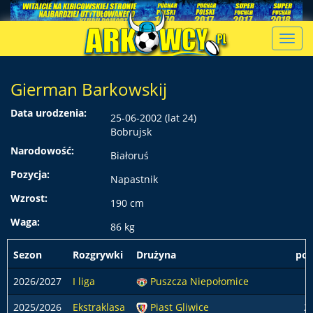
Toggl
navig
Gierman Barkowskij
Data urodzenia:
25-06-2002 (lat 24)
Bobrujsk
Narodowość:
Białoruś
Pozycja:
Napastnik
Wzrost:
190 cm
Waga:
86 kg
Sezon
Rozgrywki
Drużyna
pod
2026/2027
I liga
Puszcza Niepołomice
2
2025/2026
Ekstraklasa
Piast Gliwice
2