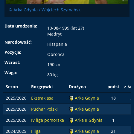
© Arka Gdynia / Wojciech Szymański
Data urodzenia:
10-08-1999 (lat 27)
Madryt
Narodowość:
Hiszpania
Pozycja:
Obrońca
Wzrost:
190 cm
Waga:
80 kg
Sezon
Rozgrywki
Drużyna
podst
z ła
2025/2026
Ekstraklasa
Arka Gdynia
18
3
2025/2026
Puchar Polski
Arka Gdynia
2025/2026
IV liga pomorska
Arka II Gdynia
1
2024/2025
I liga
Arka Gdynia
21
2