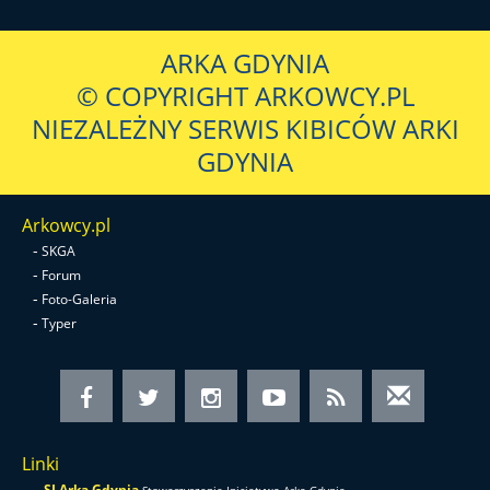
ARKA GDYNIA
© COPYRIGHT ARKOWCY.PL
NIEZALEŻNY SERWIS KIBICÓW ARKI
GDYNIA
Arkowcy.pl
-
SKGA
-
Forum
-
Foto-Galeria
-
Typer
Linki
-
SI Arka Gdynia