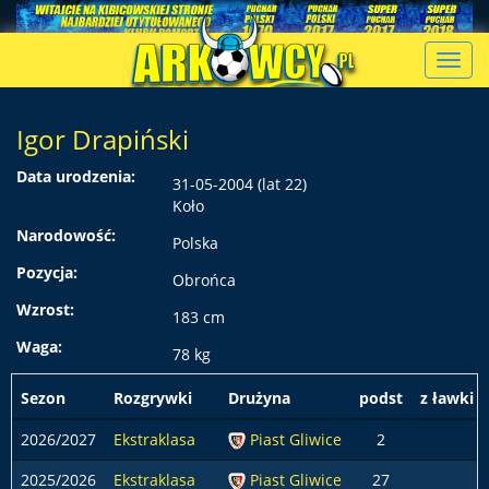
Toggl
navig
Igor Drapiński
Data urodzenia:
31-05-2004 (lat 22)
Koło
Narodowość:
Polska
Pozycja:
Obrońca
Wzrost:
183 cm
Waga:
78 kg
Sezon
Rozgrywki
Drużyna
podst
z ławki
2026/2027
Ekstraklasa
Piast Gliwice
2
2025/2026
Ekstraklasa
Piast Gliwice
27