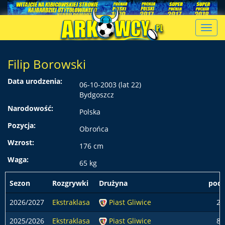
Toggl
navig
Filip Borowski
Data urodzenia:
06-10-2003 (lat 22)
Bydgoszcz
Narodowość:
Polska
Pozycja:
Obrońca
Wzrost:
176 cm
Waga:
65 kg
Sezon
Rozgrywki
Drużyna
pods
2026/2027
Ekstraklasa
Piast Gliwice
2
2025/2026
Ekstraklasa
Piast Gliwice
8